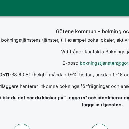
Götene kommun - bokning oc
bokningstjänstens tjänster, till exempel boka lokaler, aktivi
Vid frågor kontakta Bokningstj
E-post:
bokningstjansten@got
 0511-38 60 51 (helgfri måndag 9-12 tisdag, onsdag 9-16 o
dläggare hanterar inkomna boknings förfrågningar och ansö
 blir du det när du klickar på "Logga in" och identifierar d
logga in i tjänsten.